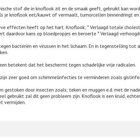
che stof die in knoflook zit en de smaak geeft, gebruikt kan worde
 als je knoflook eet/kauwt of vermaalt, tumorcellen binnendringt en
eve effecten heeft op het hart. Knoflook; * Verlaagd totale cholest
ert daardoor kans op bloedpropjes en beroerte * Verlaagd verhoog
egen bacteriën en virussen in het lichaam. En in tegenstelling tot 
ken.
en betekent dat het beschermt tegen schadelijke vrije radicalen.
zijn zeer goed om schimmelinfecties te verminderen zoals gistinfec
 gestoken door insecten zoals; teken en muggen e.d. met de nadeli
el gebruikt zal dit geen probleem zijn. Knoflook is een kruid, echter
et vermijden.